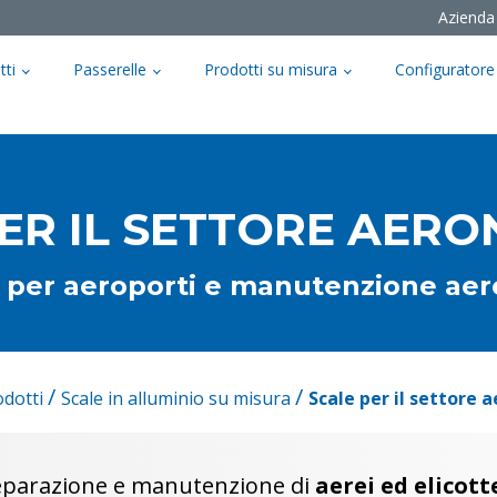
Azienda
tti
Passerelle
Prodotti su misura
Configuratore
ER IL SETTORE AER
 per aeroporti e manutenzione aere
/
/
odotti
Scale in alluminio su misura
Scale per il settore 
reparazione e manutenzione di
aerei ed elicott