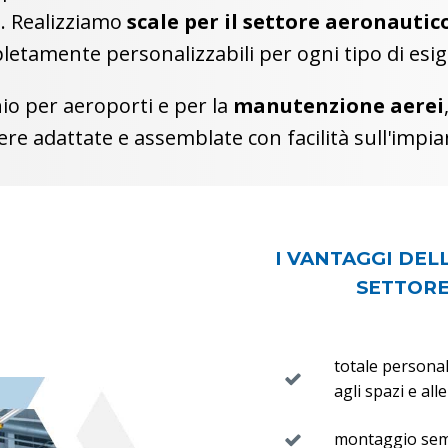
i
. Realizziamo
scale per il settore aeronautic
etamente personalizzabili per ogni tipo di esi
nio per aeroporti e per la
manutenzione
aerei
ere adattate e assemblate con facilità sull'impia
I VANTAGGI DEL
SETTORE
totale personal
agli spazi e all
montaggio semp