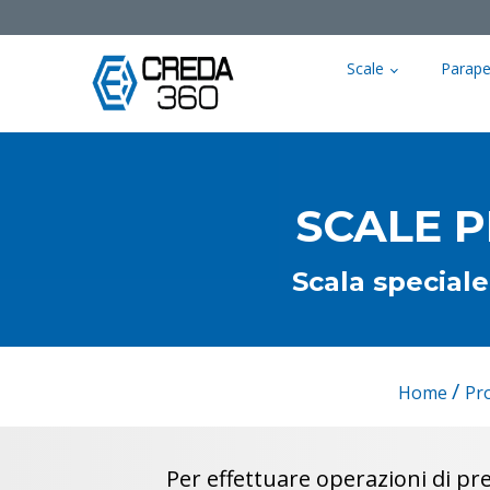
Scale
Parape
SCALE P
Scala speciale
/
Home
Pr
Per effettuare operazioni di p