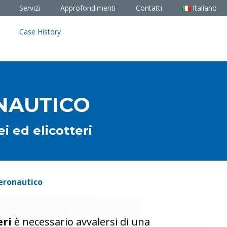
Servizi
Approfondimenti
Contatti
Italiano
Case History
ONAUTICO
i ed elicotteri
aeronautico
eri
è necessario avvalersi di una